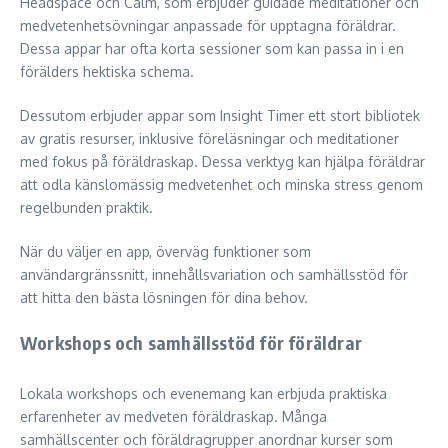
Headspace och Calm, som erbjuder guidade meditationer och
medvetenhetsövningar anpassade för upptagna föräldrar.
Dessa appar har ofta korta sessioner som kan passa in i en
förälders hektiska schema.
Dessutom erbjuder appar som Insight Timer ett stort bibliotek
av gratis resurser, inklusive föreläsningar och meditationer
med fokus på föräldraskap. Dessa verktyg kan hjälpa föräldrar
att odla känslomässig medvetenhet och minska stress genom
regelbunden praktik.
När du väljer en app, överväg funktioner som
användargränssnitt, innehållsvariation och samhällsstöd för
att hitta den bästa lösningen för dina behov.
Workshops och samhällsstöd för föräldrar
Lokala workshops och evenemang kan erbjuda praktiska
erfarenheter av medveten föräldraskap. Många
samhällscenter och föräldragrupper anordnar kurser som