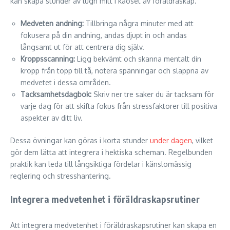
kan skapa stunder av lugn mitt i kaoset av föräldraskap.
Medveten andning:
Tillbringa några minuter med att
fokusera på din andning, andas djupt in och andas
långsamt ut för att centrera dig själv.
Kroppsscanning:
Ligg bekvämt och skanna mentalt din
kropp från topp till tå, notera spänningar och slappna av
medvetet i dessa områden.
Tacksamhetsdagbok:
Skriv ner tre saker du är tacksam för
varje dag för att skifta fokus från stressfaktorer till positiva
aspekter av ditt liv.
Dessa övningar kan göras i korta stunder
under dagen
, vilket
gör dem lätta att integrera i hektiska scheman. Regelbunden
praktik kan leda till långsiktiga fördelar i känslomässig
reglering och stresshantering.
Integrera medvetenhet i föräldraskapsrutiner
Att integrera medvetenhet i föräldraskapsrutiner kan skapa en