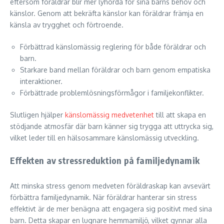
eftersom föräldrar blir mer lyhörda för sina barns behov och
känslor. Genom att bekräfta känslor kan föräldrar främja en
känsla av trygghet och förtroende.
Förbättrad känslomässig reglering för både föräldrar och
barn.
Starkare band mellan föräldrar och barn genom empatiska
interaktioner.
Förbättrade problemlösningsförmågor i familjekonflikter.
Slutligen hjälper
känslomässig medvetenhet
till att skapa en
stödjande atmosfär där barn känner sig trygga att uttrycka sig,
vilket leder till en hälsosammare känslomässig utveckling.
Effekten av stressreduktion på familjedynamik
Att minska stress genom medveten föräldraskap kan avsevärt
förbättra familjedynamik. När föräldrar hanterar sin stress
effektivt är de mer benägna att engagera sig positivt med sina
barn. Detta skapar en lugnare hemmamiljö, vilket gynnar alla