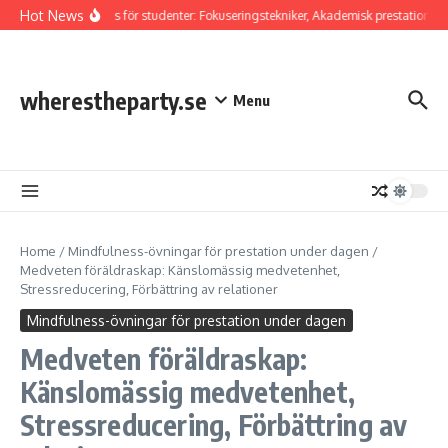
Skip to content
Hot News
Mindfulness för studenter: Fokuseringstekniker, Akademisk prestation, Stre
wherestheparty.se
Menu
Home
/
Mindfulness-övningar för prestation under dagen
/
Medveten föräldraskap: Känslomässig medvetenhet,
Stressreducering, Förbättring av relationer
Mindfulness-övningar för prestation under dagen
Medveten föräldraskap:
Känslomässig medvetenhet,
Stressreducering, Förbättring av