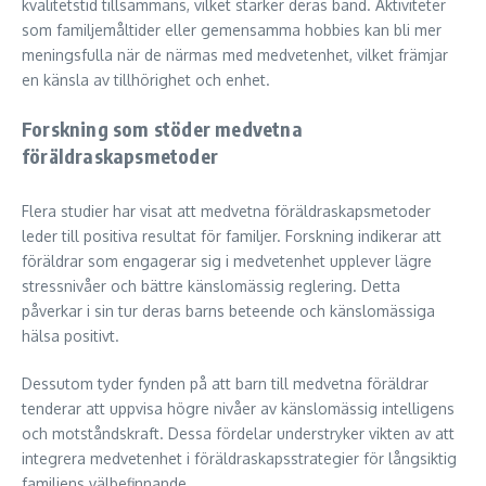
kvalitetstid tillsammans, vilket stärker deras band. Aktiviteter
som familjemåltider eller gemensamma hobbies kan bli mer
meningsfulla när de närmas med medvetenhet, vilket främjar
en känsla av tillhörighet och enhet.
Forskning som stöder medvetna
föräldraskapsmetoder
Flera studier har visat att medvetna föräldraskapsmetoder
leder till positiva resultat för familjer. Forskning indikerar att
föräldrar som engagerar sig i medvetenhet upplever lägre
stressnivåer och bättre känslomässig reglering. Detta
påverkar i sin tur deras barns beteende och känslomässiga
hälsa positivt.
Dessutom tyder fynden på att barn till medvetna föräldrar
tenderar att uppvisa högre nivåer av känslomässig intelligens
och motståndskraft. Dessa fördelar understryker vikten av att
integrera medvetenhet i föräldraskapsstrategier för långsiktig
familjens välbefinnande.