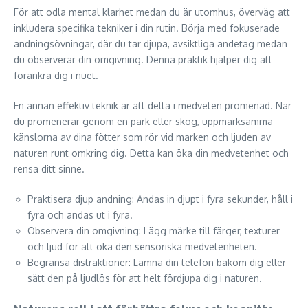
För att odla mental klarhet medan du är utomhus, överväg att
inkludera specifika tekniker i din rutin. Börja med fokuserade
andningsövningar, där du tar djupa, avsiktliga andetag medan
du observerar din omgivning. Denna praktik hjälper dig att
förankra dig i nuet.
En annan effektiv teknik är att delta i medveten promenad. När
du promenerar genom en park eller skog, uppmärksamma
känslorna av dina fötter som rör vid marken och ljuden av
naturen runt omkring dig. Detta kan öka din medvetenhet och
rensa ditt sinne.
Praktisera djup andning: Andas in djupt i fyra sekunder, håll i
fyra och andas ut i fyra.
Observera din omgivning: Lägg märke till färger, texturer
och ljud för att öka den sensoriska medvetenheten.
Begränsa distraktioner: Lämna din telefon bakom dig eller
sätt den på ljudlös för att helt fördjupa dig i naturen.