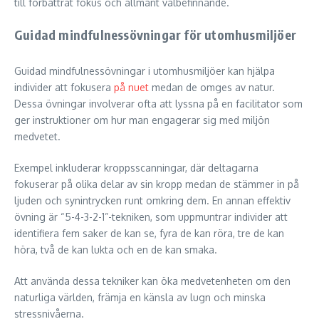
till förbättrat fokus och allmänt välbefinnande.
Guidad mindfulnessövningar för utomhusmiljöer
Guidad mindfulnessövningar i utomhusmiljöer kan hjälpa
individer att fokusera
på nuet
medan de omges av natur.
Dessa övningar involverar ofta att lyssna på en facilitator som
ger instruktioner om hur man engagerar sig med miljön
medvetet.
Exempel inkluderar kroppsscanningar, där deltagarna
fokuserar på olika delar av sin kropp medan de stämmer in på
ljuden och synintrycken runt omkring dem. En annan effektiv
övning är “5-4-3-2-1”-tekniken, som uppmuntrar individer att
identifiera fem saker de kan se, fyra de kan röra, tre de kan
höra, två de kan lukta och en de kan smaka.
Att använda dessa tekniker kan öka medvetenheten om den
naturliga världen, främja en känsla av lugn och minska
stressnivåerna.