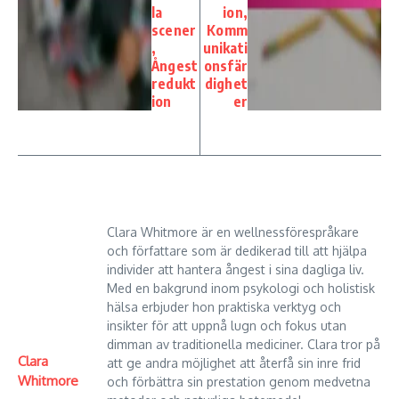
la
ion,
scener
Komm
,
unikati
Ångest
onsfär
redukt
dighet
ion
er
Clara Whitmore är en wellnessförespråkare
och författare som är dedikerad till att hjälpa
individer att hantera ångest i sina dagliga liv.
Med en bakgrund inom psykologi och holistisk
hälsa erbjuder hon praktiska verktyg och
insikter för att uppnå lugn och fokus utan
dimman av traditionella mediciner. Clara tror på
Clara
att ge andra möjlighet att återfå sin inre frid
Whitmore
och förbättra sin prestation genom medvetna