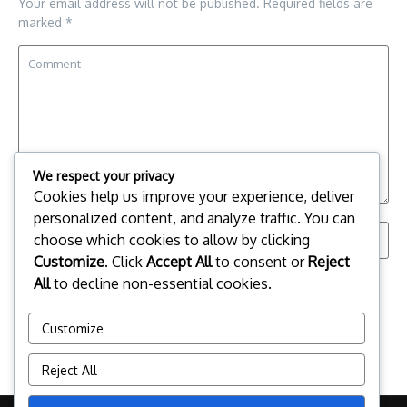
Your email address will not be published.
Required fields are
marked
*
We respect your privacy
Cookies help us improve your experience, deliver
personalized content, and analyze traffic. You can
choose which cookies to allow by clicking
Customize
. Click
Accept All
to consent or
Reject
Save my name, email, and website in this browser for the
All
to decline non-essential cookies.
next time I comment.
Customize
Reject All