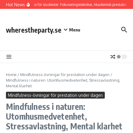
Skip to content
Hot News
Mindfulness för studenter: Fokuseringstekniker, Akademisk prestation, Str
wherestheparty.se
Menu
Home
/
Mindfulness-övningar för prestation under dagen
/
Mindfulness i naturen: Utomhusmedvetenhet, Stressavlastning,
Mental klarhet
Mindfulness-övningar för prestation under dagen
Mindfulness i naturen:
Utomhusmedvetenhet,
Stressavlastning, Mental klarhet